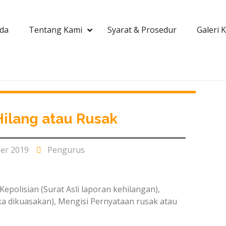
da
Tentang Kami
Syarat & Prosedur
Galeri 
Hilang atau Rusak
er 2019
Pengurus
epolisian (Surat Asli laporan kehilangan),
ika dikuasakan), Mengisi Pernyataan rusak atau