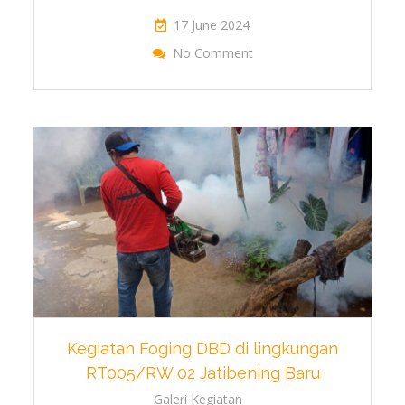
17 June 2024
On Kegiatan Penyalur
No Comment
RT005/RW02
Kegiatan Foging DBD di lingkungan
RT005/RW 02 Jatibening Baru
Galeri Kegiatan