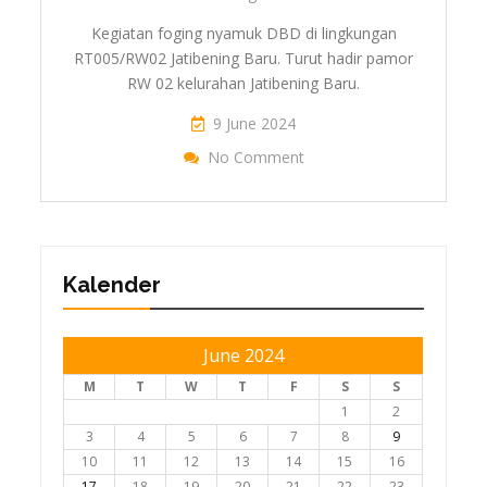
Kegiatan foging nyamuk DBD di lingkungan
RT005/RW02 Jatibening Baru. Turut hadir pamor
RW 02 kelurahan Jatibening Baru.
9 June 2024
On Kegiatan Foging DB
No Comment
Jati
Kalender
June 2024
M
T
W
T
F
S
S
1
2
3
4
5
6
7
8
9
10
11
12
13
14
15
16
17
18
19
20
21
22
23