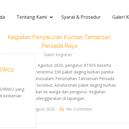
da
Tentang Kami
Syarat & Prosedur
Galeri 
Kegiatan Penyaluran Kurban Tamansari
Persada Raya
Galeri Kegiatan
Pada Tanggal 1 Agustus 2020, pengurus RT005 beserta
/RW02
jajaranya telah menerima 330 paket daging kurban panitia
kurban Masjid Darussalam Perumahan Tamansari Persada
Raya. Dari jumlah tersebut, keseluruhan paket daging kurban
005/RW02 yang
telah disalurkan ke warga dan pengurus. Kegiatan
di kediaman
diselenggarakan di lapangan…
On
5 August 2020
No Comment
On
Kegiatan
Kegiatan
Penyaluran
Ibu-
Kurban