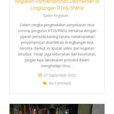
Kegiatan Penyemprotan Disinfektan di
Lingkungan RT05/RW02
Galeri Kegiatan
Dalam rangka pengendalian penyebaran virus
corona, pengurus RT05/RW02 bersama dengan
jajaran pemuda karang taruna melaksanakan
penyemprotan disinfektan di lingkungan kita
tercinta. Berikut ini liputan video dari kegiatan
tersebut. Tetap jaga kebersihan dan kesehatan,
jangan lupa laksanakan protokol dalam
menghadapi Virus…
27 September 2020
On Kegiatan Penyemprot
No Comment
RT