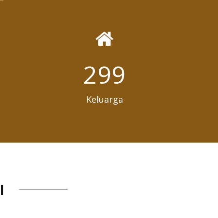
434
Keluarga
I