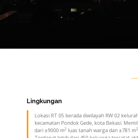
Lingkungan
Lokasi RT 05 berada diwilayah RW 02 kelurah
kecamatan Pondok Gede, kota Bekasi. Memilik
2
2
dari ±9000 m
luas tanah warga dan ±781 m
Terdapat lebih dari 450 keluarga tercatat akt