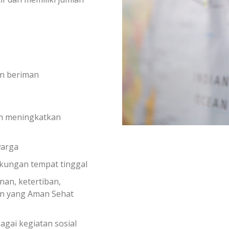
an beriman
n meningkatkan
warga
gkungan tempat tinggal
an, ketertiban,
an yang Aman Sehat
agai kegiatan sosial