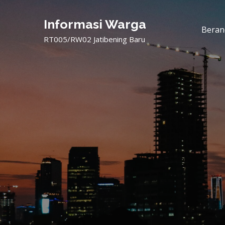
Informasi Warga
Beran
RT005/RW02 Jatibening Baru