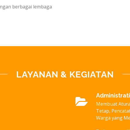
engan berbagai lembaga
LAYANAN & KEGIATAN
Administrat
Membuat Aturan
Tetap, Pencata
Warga yang Me